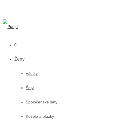
0
Ženy
Všetky
Šaty
Spoločenské šaty
Košele a blúzky