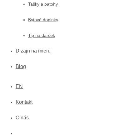
Tašky a batohy
Bytové doplnky
Tip na darček
Dizajn na mieru
Blog
EN
Kontakt
O nás