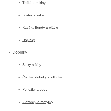
Tričká a mikiny
Svetre a saká
Kabáty, Bundy a plášte
Doplnky
Doplnky
Šatky a šály
Čiapky, klobúky a šiltovky
Ponožky a obuv
Viazanky a motýliky