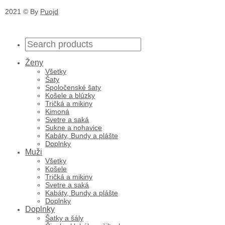
2021 © By
Puojd
Ženy
Všetky
Šaty
Spoločenské šaty
Košele a blúzky
Tričká a mikiny
Kimoná
Svetre a saká
Sukne a nohavice
Kabáty, Bundy a plášte
Doplnky
Muži
Všetky
Košele
Tričká a mikiny
Svetre a saká
Kabáty, Bundy a plášte
Doplnky
Doplnky
Šatky a šály