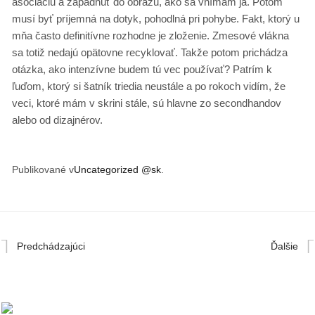
asociáciu a zapadnúť do obrazu, ako sa vnímam ja. Potom
musí byť príjemná na dotyk, pohodlná pri pohybe. Fakt, ktorý u
mňa často definitívne rozhodne je zloženie. Zmesové vlákna
sa totiž nedajú opätovne recyklovať. Takže potom prichádza
otázka, ako intenzívne budem tú vec používať? Patrím k
ľuďom, ktorý si šatník triedia neustále a po rokoch vidím, že
veci, ktoré mám v skrini stále, sú hlavne zo secondhandov
alebo od dizajnérov.
Publikované v
Uncategorized @sk
.
Predchádzajúci
Ďalšie