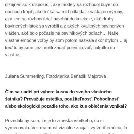
dizajnéri sú k dispozícií, aké modely sa rozhodol buyer do
obchodu kúpiť, aké tričká sa rozhodla dať značka do výroby,
aký lem sa rozhodol dať návrhár do kolekcie, aké druhy
bavlnených látok sa vyrobili a z akých kvalitných bavlnených
vlákien, aké bolo počasie na bavlníkových poliach… Naše
vlastné emočné voľby by som potom nazvala skôr štýlom… aj
keď tu by sme tiež mohli začať polemizovať, nakoľko sú
vlastné.
Juliana Summerling, Foto:Marika Beňadik Majorová
Čím sa riadiš pri výbere kusov do svojho vlastného
šatníka? Prevažuje estetika, použiteľnosť. Pohodlnosť
alebo ekologické pozadie toho, ako kus oblečenia vznikal?
Povedala by som, že je to zmeska všetkého, čo si
vymenovala. Vec ma musí vizuálne zaujať, vytvoriť emóciu, či