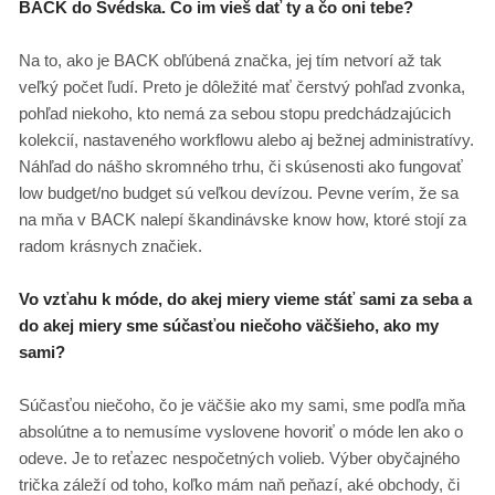
BACK do Švédska. Čo im vieš dať ty a čo oni tebe?
Na to, ako je BACK obľúbená značka, jej tím netvorí až tak
veľký počet ľudí. Preto je dôležité mať čerstvý pohľad zvonka,
pohľad niekoho, kto nemá za sebou stopu predchádzajúcich
kolekcií, nastaveného workflowu alebo aj bežnej administratívy.
Náhľad do nášho skromného trhu, či skúsenosti ako fungovať
low budget/no budget sú veľkou devízou. Pevne verím, že sa
na mňa v BACK nalepí škandinávske know how, ktoré stojí za
radom krásnych značiek.
Vo vzťahu k móde, do akej miery vieme stáť sami za seba a
do akej miery sme súčasťou niečoho väčšieho, ako my
sami?
Súčasťou niečoho, čo je väčšie ako my sami, sme podľa mňa
absolútne a to nemusíme vyslovene hovoriť o móde len ako o
odeve. Je to reťazec nespočetných volieb. Výber obyčajného
trička záleží od toho, koľko mám naň peňazí, aké obchody, či