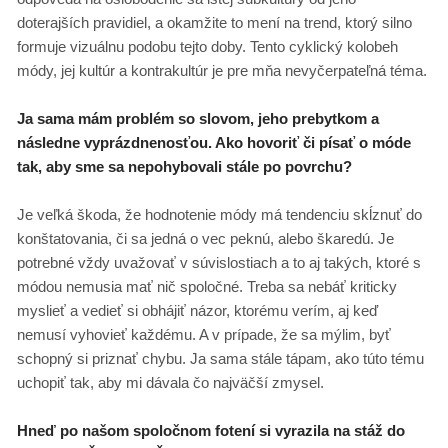
doterajších pravidiel, a okamžite to mení na trend, ktorý silno
formuje vizuálnu podobu tejto doby. Tento cyklický kolobeh
módy, jej kultúr a kontrakultúr je pre mňa nevyčerpateľná téma.
Ja sama mám problém so slovom, jeho prebytkom a
následne vyprázdnenosťou. Ako hovoriť či písať o móde
tak, aby sme sa nepohybovali stále po povrchu?
Je veľká škoda, že hodnotenie módy má tendenciu skĺznuť do
konštatovania, či sa jedná o vec peknú, alebo škaredú. Je
potrebné vždy uvažovať v súvislostiach a to aj takých, ktoré s
módou nemusia mať nič spoločné. Treba sa nebáť kriticky
myslieť a vedieť si obhájiť názor, ktorému verím, aj keď
nemusí vyhovieť každému. A v prípade, že sa mýlim, byť
schopný si priznať chybu. Ja sama stále tápam, ako túto tému
uchopiť tak, aby mi dávala čo najväčší zmysel.
Hneď po našom spoločnom fotení si vyrazila na stáž do