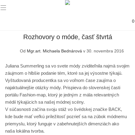
0
Rozhovory o móde, časť štvrtá
Od
Mgr.art. Michaela Bednárová
v 30. novembra 2016
Juliana Summerling sa vo svete módy zviditeľnila najmä svojim
záujmom o hlbšie podanie tém, ktoré sa jej výsostne týkajú.
Vyštudovaná producentka sa vo voľnom čase zaujíma o
najaktuálnejšie otázky módy. Prispieva do slovenskej časti
portálu Fashion-map, ktorý je jedným z mála relevantných
médií týkajúcich sa našej módnej scény.
V súčasnosti začína svoju stáž vo švédskej značke BACK,
kde bude mať veľkú príležitosť pozrieť sa na zúbok módnemu
priemyslu, ktorý funguje v zabehnutejších dimenziách ako
naša lokálna tvorba.