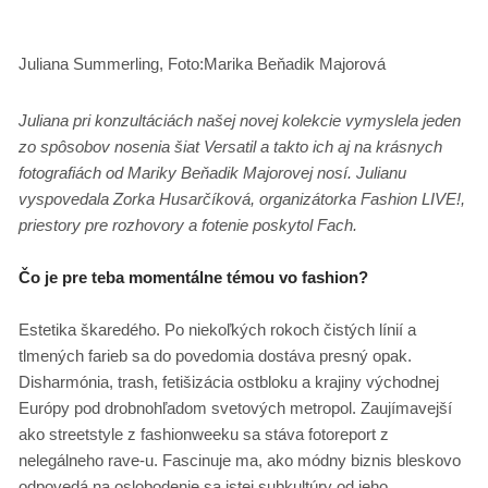
Juliana Summerling, Foto:Marika Beňadik Majorová
Juliana pri konzultáciách našej novej kolekcie vymyslela jeden
zo spôsobov nosenia šiat Versatil a takto ich aj na krásnych
fotografiách od Mariky Beňadik Majorovej nosí. Julianu
vyspovedala Zorka Husarčíková, organizátorka Fashion LIVE!,
priestory pre rozhovory a fotenie poskytol Fach.
Čo je pre teba momentálne témou vo fashion?
Estetika škaredého. Po niekoľkých rokoch čistých línií a
tlmených farieb sa do povedomia dostáva presný opak.
Disharmónia, trash, fetišizácia ostbloku a krajiny východnej
Európy pod drobnohľadom svetových metropol. Zaujímavejší
ako streetstyle z fashionweeku sa stáva fotoreport z
nelegálneho rave-u. Fascinuje ma, ako módny biznis bleskovo
odpovedá na oslobodenie sa istej subkultúry od jeho