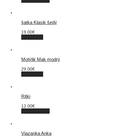
Select options
šatka Klasik šedý
19.00
€
Add to cart
Motýlik Mak modrý
29.00
€
Add to cart
Ritki
12.00
€
Select options
Viazanka Anka