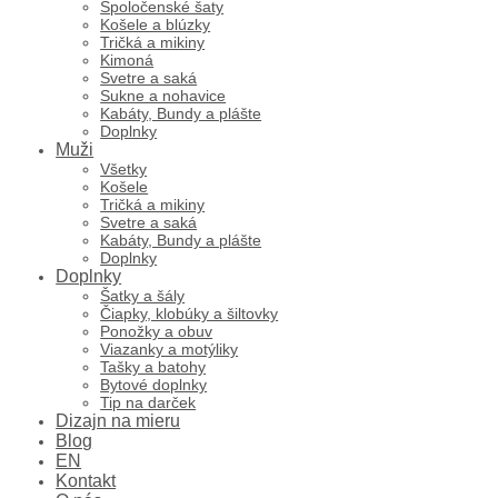
Spoločenské šaty
Košele a blúzky
Tričká a mikiny
Kimoná
Svetre a saká
Sukne a nohavice
Kabáty, Bundy a plášte
Doplnky
Muži
Všetky
Košele
Tričká a mikiny
Svetre a saká
Kabáty, Bundy a plášte
Doplnky
Doplnky
Šatky a šály
Čiapky, klobúky a šiltovky
Ponožky a obuv
Viazanky a motýliky
Tašky a batohy
Bytové doplnky
Tip na darček
Dizajn na mieru
Blog
EN
Kontakt