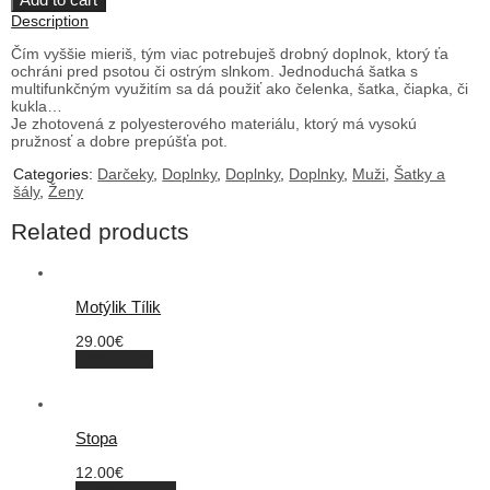
Description
Čím vyššie mieriš, tým viac potrebuješ drobný doplnok, ktorý ťa
ochráni pred psotou či ostrým slnkom. Jednoduchá šatka s
multifunkčným využitím sa dá použiť ako čelenka, šatka, čiapka, či
kukla…
Je zhotovená z polyesterového materiálu, ktorý má vysokú
pružnosť a dobre prepúšťa pot.
Categories:
Darčeky
,
Doplnky
,
Doplnky
,
Doplnky
,
Muži
,
Šatky a
šály
,
Ženy
Related products
Motýlik Tílik
29.00
€
Add to cart
Stopa
12.00
€