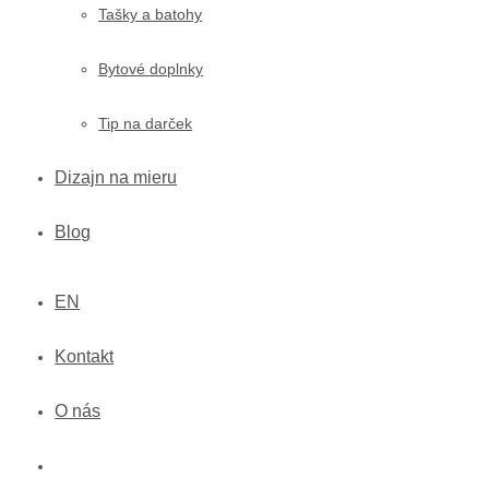
Tašky a batohy
Bytové doplnky
Tip na darček
Dizajn na mieru
Blog
EN
Kontakt
O nás