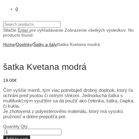
0
Stlačte
Enter
pre vyhľadávanie
Zobrazenie všetkých výsledkov:
No
products found.
Home
/
Doplnky
/
Šatky a šály
/
šatka Kvetana modrá
šatka Kvetana modrá
19.00
€
Čím vyššie mieriš, tým viac potrebuješ drobný doplnok, ktorý ťa
ochráni pred psotou či ostrým slnkom. Jednoduchá šatka s
multifunkčným využitím sa dá použiť ako čelenka, šatka, čiapka,
či kukla.
Je zhotovená z polyesterového materiálu, ktorý má vysokú
pružnosť a dobre prepúšťa pot.
Quantity
Qty
Add to cart