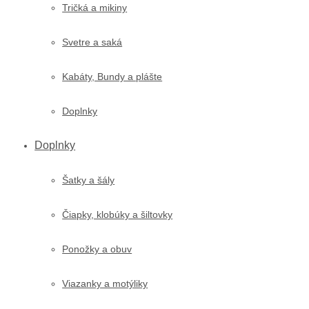
Tričká a mikiny
Svetre a saká
Kabáty, Bundy a plášte
Doplnky
Doplnky
Šatky a šály
Čiapky, klobúky a šiltovky
Ponožky a obuv
Viazanky a motýliky