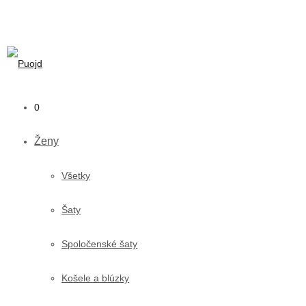
0
Ženy
Všetky
Šaty
Spoločenské šaty
Košele a blúzky