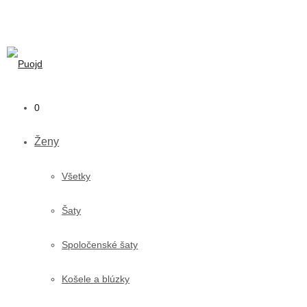
0
Ženy
Všetky
Šaty
Spoločenské šaty
Košele a blúzky