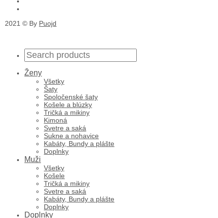
2021 © By
Puojd
Ženy
Všetky
Šaty
Spoločenské šaty
Košele a blúzky
Tričká a mikiny
Kimoná
Svetre a saká
Sukne a nohavice
Kabáty, Bundy a plášte
Doplnky
Muži
Všetky
Košele
Tričká a mikiny
Svetre a saká
Kabáty, Bundy a plášte
Doplnky
Doplnky