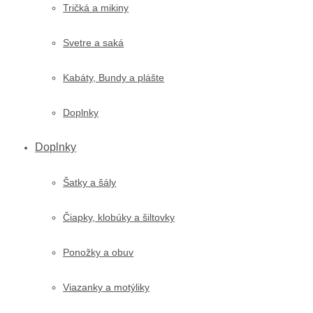
Tričká a mikiny
Svetre a saká
Kabáty, Bundy a plášte
Doplnky
Doplnky
Šatky a šály
Čiapky, klobúky a šiltovky
Ponožky a obuv
Viazanky a motýliky