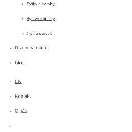
Tašky a batohy
Bytové doplnky
Tip na darček
Dizajn na mieru
Blog
EN
Kontakt
O nás