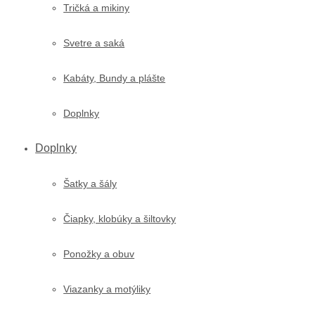
Tričká a mikiny
Svetre a saká
Kabáty, Bundy a plášte
Doplnky
Doplnky
Šatky a šály
Čiapky, klobúky a šiltovky
Ponožky a obuv
Viazanky a motýliky