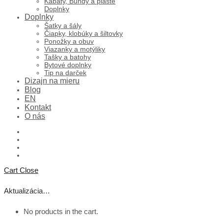
Kabáty, Bundy a plášte
Doplnky
Doplnky
Šatky a šály
Čiapky, klobúky a šiltovky
Ponožky a obuv
Viazanky a motýliky
Tašky a batohy
Bytové doplnky
Tip na darček
Dizajn na mieru
Blog
EN
Kontakt
O nás
Cart
Close
Aktualizácia…
No products in the cart.