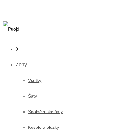
0
Ženy
Všetky
Šaty
Spoločenské šaty
Košele a blúzky