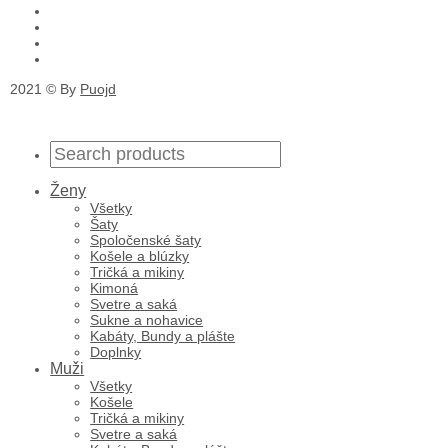
2021 © By
Puojd
Ženy
Všetky
Šaty
Spoločenské šaty
Košele a blúzky
Tričká a mikiny
Kimoná
Svetre a saká
Sukne a nohavice
Kabáty, Bundy a plášte
Doplnky
Muži
Všetky
Košele
Tričká a mikiny
Svetre a saká