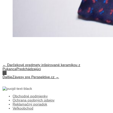
← Darčekové predmety inšpirované keramikou z
Pukanca
Predchádzajúci
Ďalšie
Závesy pre Perspektive.cz →
Obchodné podmienky
Ochrana osobných údajov
Reklamačný poriadok
Veľkoobchod