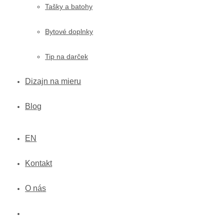
Tašky a batohy
Bytové doplnky
Tip na darček
Dizajn na mieru
Blog
EN
Kontakt
O nás