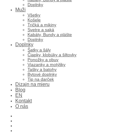
Doplnky
Muži
Všetky
Košele
Tričká a mikiny
Svetre a saká
Kabáty, Bundy a plášte
Doplnky
Doplnky
Šatky a šály
Čiapky, klobúky a šiltovky
Ponožky a obuv
Viazanky a motýliky
Tašky a batohy
Bytové doplnky
Tip na darček
Dizajn na mieru
Blog
EN
Kontakt
O nás