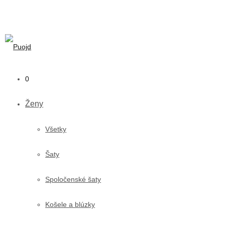
0
Ženy
Všetky
Šaty
Spoločenské šaty
Košele a blúzky