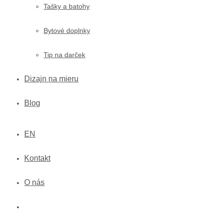
Tašky a batohy
Bytové doplnky
Tip na darček
Dizajn na mieru
Blog
EN
Kontakt
O nás