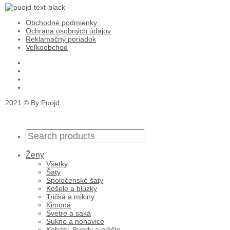
Obchodné podmienky
Ochrana osobných údajov
Reklamačný poriadok
Veľkoobchod
2021 © By
Puojd
Ženy
Všetky
Šaty
Spoločenské šaty
Košele a blúzky
Tričká a mikiny
Kimoná
Svetre a saká
Sukne a nohavice
Kabáty, Bundy a plášte