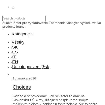
0
Stlačte
Enter
pre vyhľadávanie
Zobrazenie všetkých výsledkov:
No
products found.
Kategórie
5
Všetky
SK
⁄
ES
⁄
IT
⁄
EN
⁄
Uncategorized @sk
⁄
13. marca 2016
Choices
Sviežo a sebavedome. Tak si všetci želáme na
Slovensku žiť. A my, dizajnéri prispievame svojim
maličkým dielom k naplneniu tohto želania. Vie to dobre