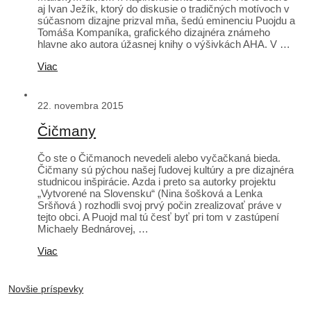
aj Ivan Ježík, ktorý do diskusie o tradičných motívoch v
súčasnom dizajne prizval mňa, šedú eminenciu Puojdu a
Tomáša Kompaníka, grafického dizajnéra známeho
hlavne ako autora úžasnej knihy o výšivkách AHA. V …
Viac
22. novembra 2015
Čičmany
Čo ste o Čičmanoch nevedeli alebo vyčačkaná bieda.
Čičmany sú pýchou našej ľudovej kultúry a pre dizajnéra
studnicou inšpirácie. Azda i preto sa autorky projektu
„Vytvorené na Slovensku“ (Nina šošková a Lenka
Sršňová ) rozhodli svoj prvý počin zrealizovať práve v
tejto obci. A Puojd mal tú česť byť pri tom v zastúpení
Michaely Bednárovej, …
Viac
Novšie príspevky