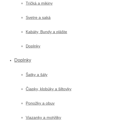
Tričká a mikiny
Svetre a saká
Kabáty, Bundy a plášte
Doplnky
Doplnky
Šatky a šály
Čiapky, klobúky a šiltovky
Ponožky a obuv
Viazanky a motýliky